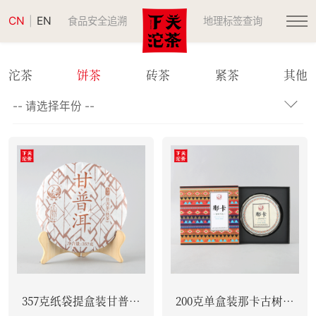
CN
EN
|
食品安全追溯
地理标签查询
沱茶
饼茶
砖茶
紧茶
其他
357克纸袋提盒装甘普洱
200克单盒装那卡古树饼