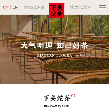
CN
EN
|
食品安全追溯
地理标签查询
下关沱茶
XIA GUAN TUO CHA