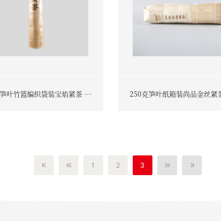
克笋叶竹篮编织袋装宝焰紧茶 普
250克笋叶纸箱装尚品金丝紧
洱茶（生茶）2017
茶（生茶）2017
1
2
3