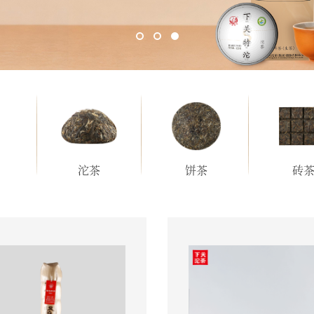
沱茶
饼茶
砖