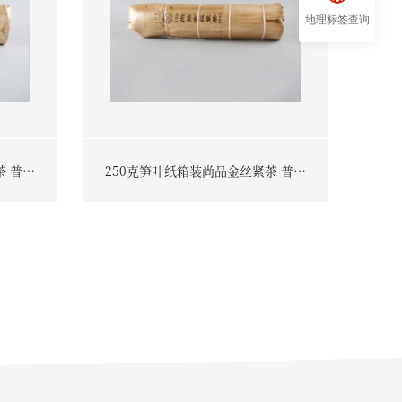
地理标签查询
茶 普洱
250克笋叶纸箱装尚品金丝紧茶 普洱
茶（熟茶）2017