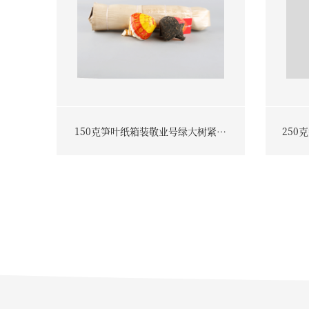
150克笋叶纸箱装敬业号绿大树紧茶
250
普洱茶（生茶）2017