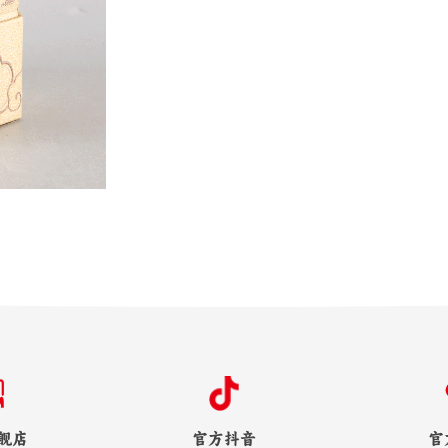
舰店
官方抖音
官