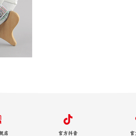
舰店
官方抖音
官