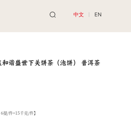
中文
EN
装和谐盛世下关饼茶（泡饼） 普洱茶
6提/件=15千克/件】