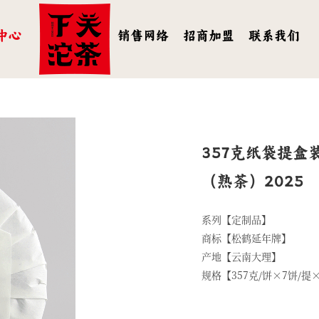
中心
销售网络
招商加盟
联系我们
357克纸袋提盒
（熟茶）2025
系列【定制品】
商标【松鹤延年牌】
产地【云南大理】
规格【357克/饼×7饼/提×